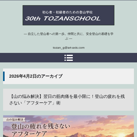
第30期埼玉県 初心者・初級者のための登山学校
― 自立した登山者への第一歩。仲間と共に、安全登山の基礎を学
ぶ ―
tozan_g@art-axis.com
2026年4月2日
のアーカイブ
【山の悩み解決】翌日の筋肉痛を最小限に！登山の疲れを残
さない「アフターケア」術