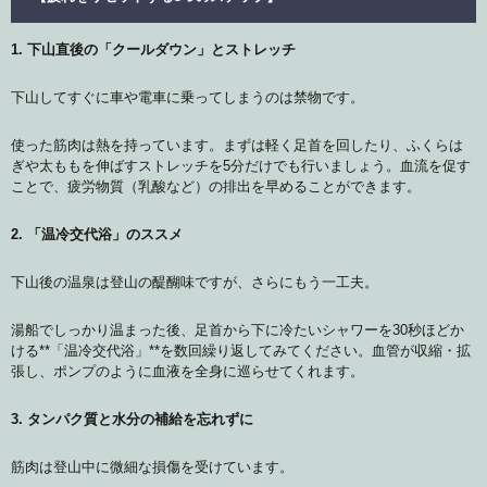
1. 下山直後の「クールダウン」とストレッチ
下山してすぐに車や電車に乗ってしまうのは禁物です。
使った筋肉は熱を持っています。まずは軽く足首を回したり、ふくらは
ぎや太ももを伸ばすストレッチを5分だけでも行いましょう。血流を促す
ことで、疲労物質（乳酸など）の排出を早めることができます。
2. 「温冷交代浴」のススメ
下山後の温泉は登山の醍醐味ですが、さらにもう一工夫。
湯船でしっかり温まった後、足首から下に冷たいシャワーを30秒ほどか
ける**「温冷交代浴」**を数回繰り返してみてください。血管が収縮・拡
張し、ポンプのように血液を全身に巡らせてくれます。
3. タンパク質と水分の補給を忘れずに
筋肉は登山中に微細な損傷を受けています。