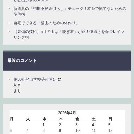
新道具の「初期不良＆慣らし」チェック！本番で慌てないための
準備術
自宅でできる「登山のための体作り」
【装備の技術】5月の山は「脱ぎ着」が命！快適さを保つレイヤ
リング術
最近のコメント
第30期登山学校受付開始
に
A.M
より
2026年4月
月
火
水
木
金
土
日
1
2
3
4
5
6
7
8
9
10
11
12