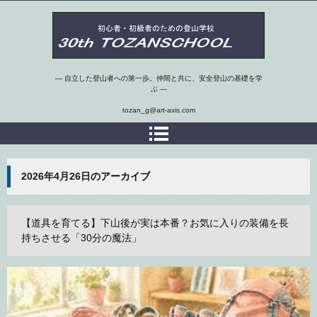
第30期埼玉県 初心者・初級者のための登山学校
― 自立した登山者への第一歩。仲間と共に、安全登山の基礎を学
ぶ ―
tozan_g@art-axis.com
2026年4月26日
のアーカイブ
【道具を育てる】下山後が実は本番？お気に入りの装備を長
持ちさせる「30分の魔法」