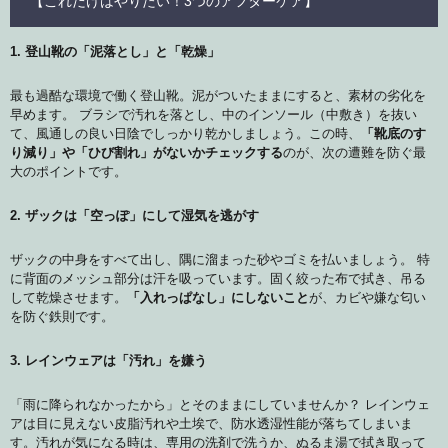
【これだけはやりたい！3つのアフターケア】
1. 登山靴の「泥落とし」と「乾燥」
最も過酷な環境で働く登山靴。泥がついたままにすると、素材の劣化を
早めます。 ブラシで汚れを落とし、中のインソール（中敷き）を抜い
て、風通しの良い日陰でしっかり乾かしましょう。この時、
「靴底のす
り減り」や「ひび割れ」がないかチェックする
のが、次の遭難を防ぐ最
大のポイントです。
2. ザックは「空っぽ」にして湿気を逃がす
ザックの中身をすべて出し、隅に溜まった砂やゴミを払いましょう。 特
に背面のメッシュ部分は汗を吸っています。固く絞った布で拭き、吊る
して乾燥させます。
「入れっぱなし」にしないこと
が、カビや嫌な匂い
を防ぐ鉄則です。
3. レインウェアは「汚れ」を嫌う
「雨に降られなかったから」とそのままにしていませんか？ レインウェ
アは目に見えない皮脂汚れや土埃で、防水透湿性能が落ちてしまいま
す。汚れが気になる時は、専用の洗剤で洗うか、ぬるま湯で拭き取って