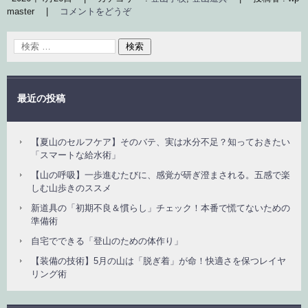
master
|
コメントをどうぞ
最近の投稿
【夏山のセルフケア】そのバテ、実は水分不足？知っておきたい
「スマートな給水術」
【山の呼吸】一歩進むたびに、感覚が研ぎ澄まされる。五感で楽
しむ山歩きのススメ
新道具の「初期不良＆慣らし」チェック！本番で慌てないための
準備術
自宅でできる「登山のための体作り」
【装備の技術】5月の山は「脱ぎ着」が命！快適さを保つレイヤ
リング術