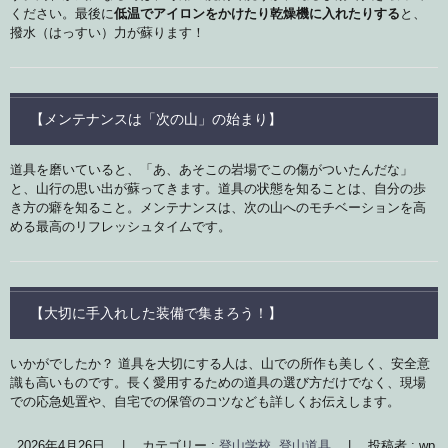
ください。最後に
低温でアイロンをかけたり乾燥機に入れたりする
と、
撥水（はっすい）力が蘇ります！
【メンテナンスは「次の山」の始まり】
道具を磨いていると、「あ、あそこの岩場でこの傷がついたんだな」
と、山行の思い出が蘇ってきます。道具の状態を知ることは、自分の歩
き方の癖を知ること。メンテナンスは、次の山へのモチベーションを高
める最高のリフレッシュタイムです。
【大切に手入れした装備で集まろう！】
いかがでしたか？ 道具を大切にする人は、山での所作も美しく、安全意
識も高いものです。長く愛用するための道具の選び方だけでなく、現場
での応急処置や、自宅での保管のコツなども詳しくお伝えします。
2026年4月26日
|
カテゴリー :
登山学校
,
登山道具
|
投稿者 : wp