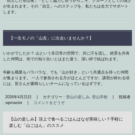
「自立した登山者」**として協力し合うからこそ、グループとしての強さ
が生まれます。その「自立」へのステップを、私たちは全力でサポート
します。
【一生モノの「山友」に出会いませんか？】
いかがでしたか？ 山という非日常の空間で、共に汗を流し、絶景を共有
した仲間は、街での知り合いとはまた違う、深い絆で結ばれます。
年齢も職業もバラバラな、でも「山が好き」という共通点を持った仲間
が集まります。 一人で参加される方がほとんどですが、講習が終わる頃
には、皆さんが素晴らしいチームになっているはずです。
2026年4月21日
|
カテゴリー :
登山の楽しみ
,
登山学校
|
投稿者
: wpmaster
|
コメントをどうぞ
【山の楽しみ】頂上で食べるごはんはなぜ美味しい？手軽に
楽しむ「山ごはん」のススメ