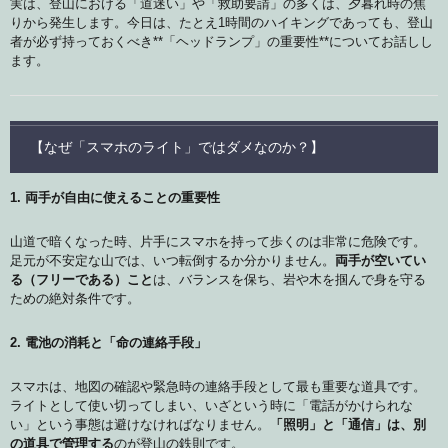
実は、登山における「道迷い」や「救助要請」の多くは、夕暮れ時の焦
りから発生します。今日は、たとえ1時間のハイキングであっても、登山
者が必ず持っておくべき**「ヘッドランプ」の重要性**についてお話しし
ます。
【なぜ「スマホのライト」ではダメなのか？】
1. 両手が自由に使えることの重要性
山道で暗くなった時、片手にスマホを持って歩くのは非常に危険です。
足元が不安定な山では、いつ転倒するか分かりません。
両手が空いてい
る（フリーである）こと
は、バランスを保ち、岩や木を掴んで身を守る
ための絶対条件です。
2. 電池の消耗と「命の連絡手段」
スマホは、地図の確認や緊急時の連絡手段として最も重要な道具です。
ライトとして使い切ってしまい、いざという時に「電話がかけられな
い」という事態は避けなければなりません。
「照明」と「通信」は、別
の道具で管理する
のが登山の鉄則です。