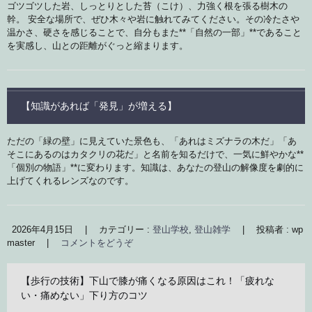
ゴツゴツした岩、しっとりとした苔（こけ）、力強く根を張る樹木の
幹。 安全な場所で、ぜひ木々や岩に触れてみてください。その冷たさや
温かさ、硬さを感じることで、自分もまた**「自然の一部」**であること
を実感し、山との距離がぐっと縮まります。
【知識があれば「発見」が増える】
ただの「緑の壁」に見えていた景色も、「あれはミズナラの木だ」「あ
そこにあるのはカタクリの花だ」と名前を知るだけで、一気に鮮やかな**
「個別の物語」**に変わります。知識は、あなたの登山の解像度を劇的に
上げてくれるレンズなのです。
2026年4月15日
|
カテゴリー :
登山学校
,
登山雑学
|
投稿者 : wp
master
|
コメントをどうぞ
【歩行の技術】下山で膝が痛くなる原因はこれ！「疲れな
い・痛めない」下り方のコツ