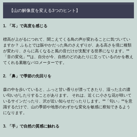
【山の解像度を変える3つのヒント】
1. 「耳」で高度を感じる
標高が上がるにつれて、聞こえてくる鳥の声が変わることに気づいてい
ますか？ ふもとでは賑やかだった鳥のさえずりが、ある高さを境に種類
が変わり、さらに高くなると風の音だけが支配する世界になります。**
「音の変化」**は、自分が今、自然のどのあたりに立っているのかを教え
てくれる素敵なバロメーターです。
2. 「鼻」で季節の先回りを
森の中を歩いていると、ふっと甘い香りが漂ってきたり、湿った土の濃
い匂いがしたりすることがあります。 それは、近くに小さな花が咲いて
いるサインだったり、沢が近い知らせだったりします。**「匂い」**を意
識するだけで、山の季節や地形のわずかな変化を敏感に察知できるよう
になります。
3. 「手」で自然の質感に触れる