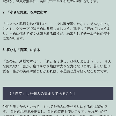
配分が、全員が無事に、笑顔でゴールするための鍵になります。
2. 「小さな異変」を声に出す
「ちょっと靴紐を結び直したい」「少し喉が渇いたな」。そんな小さな
ことも、グループでは早めに共有しましょう。我慢して遅れてしまうよ
り、早めに伝えて短く休憩を取るほうが、結果としてチーム全体の安全
に繋がります。
3. 喜びを「言葉」にする
「あの花、綺麗ですね！」「あともう少し、頑張りましょう！」。 そん
な何気ない一言が、疲れを吹き飛ばす大きな力になります。苦しい登り
坂も、誰かの笑顔や励ましがあれば、不思議と足が軽くなるものです。
【「自立」した個人の集まりであること】
仲間と歩くからといって、すべてを他人に任せきりにするのは禁物で
す。 自分の現在地を把握し、自分の装備を使いこなす。それぞれが**