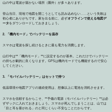
山の中は電波が届かない場所（圏外）が多々あります。
登山当日、現地で地図を開こうとしても読み込めない……という失敗は
初心者にありがちです。家を出る前に、必ず
オフラインで使える地図デ
ータ
をダウンロードしておきましょう。
2. 「機内モード」でバッテリーを温存
スマホは電波を探し続けるときに最も電力を消費します。
山行中は**「機内モード」**に設定するのが基本。これだけでバッテリー
の持ちが劇的に良くなります。GPSは機内モードでも機能するので安心
してください。
3. 「モバイルバッテリー」はセットで持つ
低温環境や地図アプリの連続使用は、想像以上に電池を消耗させます。
スマホを信頼するからこそ、**予備の電源（モバイルバッテリー）**は必
ずザックに入れておきましょう。スマホが死んでしまうことは、山では
「目と耳を塞がれる」のと同じくらい不安なことだからです。