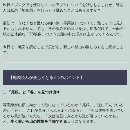
昨日のブログでは便利なスマホアプリについてお話ししましたが、皆さ
んは紙の「地形図」をじっくり眺めたことはありますか？
最初は、うねうねと重なる細い線（等高線）ばかりで、難しそうに見え
るかもしれません。でも、その読み方のコツを少し知るだけで、平面の
紙が立体的な「3D映像」のように頭の中に浮かび上がってくるんです。
今日は、地図を読むことで広がる、新しい登山の楽しみ方をご紹介しま
す。
【地図読みが楽しくなる3つのポイント】
1. 「尾根」と「谷」を見つけ出す
等高線が山頂に向かって凸になっているのが「尾根」、逆に凹んでいる
のが「谷」。 これが見分けられるようになると、「今は尾根を歩いてい
るから風が強いんだな」「次は谷筋に入るから道が湿っているかも」
と、
歩く前から山の性格を予知できる
ようになります。