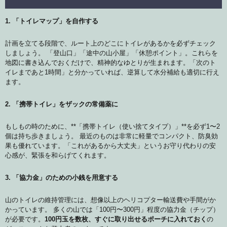
1. 「トイレマップ」を自作する
計画を立てる段階で、ルート上のどこにトイレがあるかを必ずチェック
しましょう。 「登山口」「途中の山小屋」「休憩ポイント」。これらを
地図に書き込んでおくだけで、精神的なゆとりが生まれます。「次のト
イレまであと1時間」と分かっていれば、逆算して水分補給も適切に行え
ます。
2. 「携帯トイレ」をザックの常備薬に
もしもの時のために、**「携帯トイレ（使い捨てタイプ）」**を必ず1〜2
個は持ち歩きましょう。 最近のものは非常に軽量でコンパクト、防臭効
果も優れています。「これがあるから大丈夫」というお守り代わりの安
心感が、緊張を和らげてくれます。
3. 「協力金」のための小銭を用意する
山のトイレの維持管理には、想像以上のヘリコプター輸送費や手間がか
かっています。 多くの山では「100円〜300円」程度の協力金（チップ）
が必要です。
100円玉を数枚、すぐに取り出せるポーチに入れておく
の