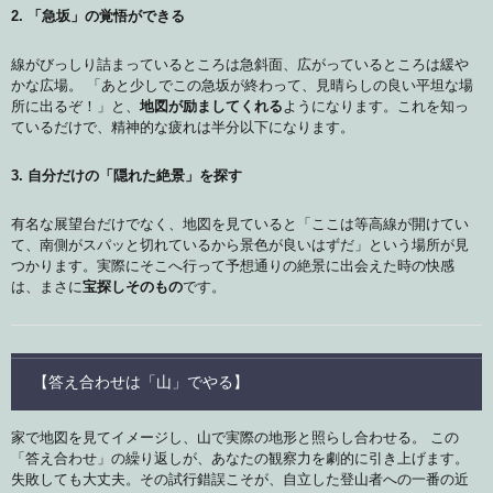
2. 「急坂」の覚悟ができる
線がびっしり詰まっているところは急斜面、広がっているところは緩や
かな広場。 「あと少しでこの急坂が終わって、見晴らしの良い平坦な場
所に出るぞ！」と、
地図が励ましてくれる
ようになります。これを知っ
ているだけで、精神的な疲れは半分以下になります。
3. 自分だけの「隠れた絶景」を探す
有名な展望台だけでなく、地図を見ていると「ここは等高線が開けてい
て、南側がスパッと切れているから景色が良いはずだ」という場所が見
つかります。実際にそこへ行って予想通りの絶景に出会えた時の快感
は、まさに
宝探しそのもの
です。
【答え合わせは「山」でやる】
家で地図を見てイメージし、山で実際の地形と照らし合わせる。 この
「答え合わせ」の繰り返しが、あなたの観察力を劇的に引き上げます。
失敗しても大丈夫。その試行錯誤こそが、自立した登山者への一番の近