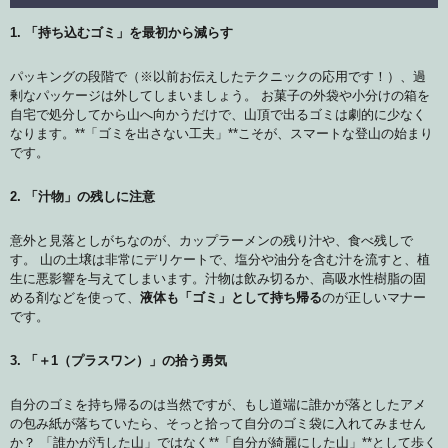
1. 「持ち込むゴミ」を最初から減らす
パッキングの段階で（※以前お伝えしたテクニックの応用です！）、過
剰なパッケージは外してしまいましょう。 お菓子の外袋や小分けの箱を
自宅で処分してから山へ向かうだけで、山頂で出るゴミは劇的に少なく
なります。**「ゴミを出さない工夫」**こそが、スマートな登山の始まり
です。
2. 「汁物」の残しに注意
意外と見落としがちなのが、カップラーメンの残り汁や、食べ残しで
す。 山の土壌は非常にデリケートで、塩分や油分を含む汁を流すと、植
生に悪影響を与えてしまいます。汁物は飲み切るか、高吸水性樹脂の固
める剤などを使って、
液体も「ゴミ」として持ち帰る
のが正しいマナー
です。
3. 「＋1（プラスワン）」の拾う勇気
自分のゴミを持ち帰るのは当然ですが、もし道端に誰かが落としたアメ
の包み紙が落ちていたら、そっと拾って自分のゴミ袋に入れてみません
か？ 「誰かが汚した山」ではなく**「自分が綺麗にした山」**として歩く