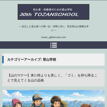
第30期埼玉県 初心者・初級者のための登山学校
― 自立した登山者への第一歩。仲間と共に、安全登山の基礎を学
ぶ ―
tozan_g@art-axis.com
カテゴリーアーカイブ:
登山学校
【山のマナー】来た時よりも美しく。「ゴミ」を持ち帰るこ
とで見えてくる山の品格