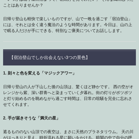
ことはありませんか？
日帰り登山も軽快で楽しいものですが、山で一晩を過ごす「宿泊登山」
には、それとは全く違う魔法のような時間があります。今日は、山の上
で眠る人だけが手にできる、特別なご褒美についてお話しします。
【宿泊登山でしか出会えない3つの景色】
1. 刻々と色を変える「マジックアワー」
日帰り登山の人が下山した後の山頂は、驚くほど静かです。 西の空がオ
レンジから紫、深い群青へと染まっていく夕暮れ。街の灯りがポツポツ
と灯り始めるのを眺めながら過ごす時間は、日常の喧騒を完全に忘れさ
せてくれます。
2. 手が届きそうな「満天の星」
遮るもののない山頂での夜空は、まさに天然のプラネタリウム。 天の川
がはっきりと見え、時折流れる星に願いをかける。暗闇の中で自分の呼