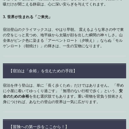
吸だけが聞こえる静寂は、心に深い安らぎを与えてくれます。
3. 世界が生まれる「ご来光」
宿泊登山のクライマックスは、やはり早朝。 震えるような寒さの中で東
の空をじっと見つめ、地平線から太陽が顔を出した瞬間の神々しさ。山
全体がピンク色に染まる「アーベントロート（夕映え）」ならぬ「モル
ゲンロート（朝焼け）」の輝きは、一生の宝物になります。
【宿泊は「余裕」を生むための手段】
宿泊を伴う登山は、単に「長く歩くため」だけではありません。 「早め
に小屋に着いてゆっくり過ごす」「無理のない行程で歩く」という、
安
全のための余裕
を生む選択肢でもあります。重い荷物を背負う技術さえ
身につければ、あなたの登山の世界は一気に広がります。
【冒険への第一歩をここから！】