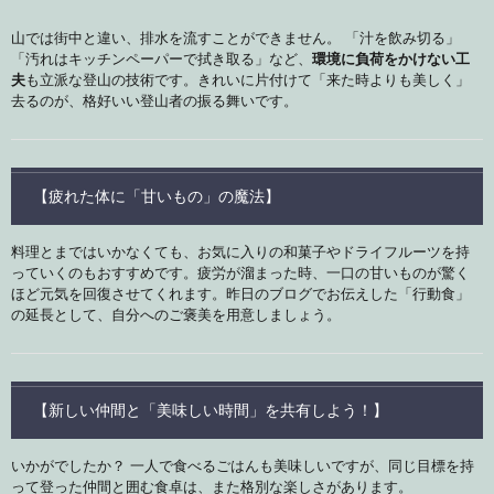
山では街中と違い、排水を流すことができません。 「汁を飲み切る」
「汚れはキッチンペーパーで拭き取る」など、
環境に負荷をかけない工
夫
も立派な登山の技術です。きれいに片付けて「来た時よりも美しく」
去るのが、格好いい登山者の振る舞いです。
【疲れた体に「甘いもの」の魔法】
料理とまではいかなくても、お気に入りの和菓子やドライフルーツを持
っていくのもおすすめです。疲労が溜まった時、一口の甘いものが驚く
ほど元気を回復させてくれます。昨日のブログでお伝えした「行動食」
の延長として、自分へのご褒美を用意しましょう。
【新しい仲間と「美味しい時間」を共有しよう！】
いかがでしたか？ 一人で食べるごはんも美味しいですが、同じ目標を持
って登った仲間と囲む食卓は、また格別な楽しさがあります。