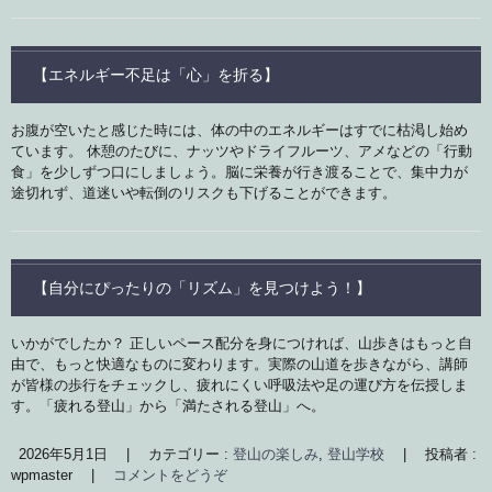
【エネルギー不足は「心」を折る】
お腹が空いたと感じた時には、体の中のエネルギーはすでに枯渇し始め
ています。 休憩のたびに、ナッツやドライフルーツ、アメなどの「行動
食」を少しずつ口にしましょう。脳に栄養が行き渡ることで、集中力が
途切れず、道迷いや転倒のリスクも下げることができます。
【自分にぴったりの「リズム」を見つけよう！】
いかがでしたか？ 正しいペース配分を身につければ、山歩きはもっと自
由で、もっと快適なものに変わります。実際の山道を歩きながら、講師
が皆様の歩行をチェックし、疲れにくい呼吸法や足の運び方を伝授しま
す。「疲れる登山」から「満たされる登山」へ。
2026年5月1日
|
カテゴリー :
登山の楽しみ
,
登山学校
|
投稿者 :
wpmaster
|
コメントをどうぞ