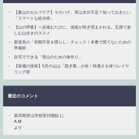
【夏山のセルフケア】そのバテ、実は水分不足？知っておきたい
「スマートな給水術」
【山の呼吸】一歩進むたびに、感覚が研ぎ澄まされる。五感で楽
しむ山歩きのススメ
新道具の「初期不良＆慣らし」チェック！本番で慌てないための
準備術
自宅でできる「登山のための体作り」
【装備の技術】5月の山は「脱ぎ着」が命！快適さを保つレイヤ
リング術
最近のコメント
第30期登山学校受付開始
に
A.M
より