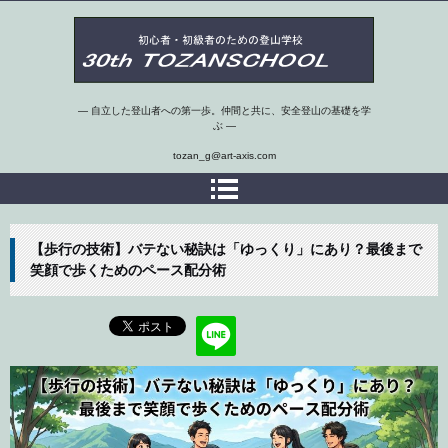
第30期埼玉県 初心者・初級者のための登山学校
― 自立した登山者への第一歩。仲間と共に、安全登山の基礎を学
ぶ ―
tozan_g@art-axis.com
【歩行の技術】バテない秘訣は「ゆっくり」にあり？最後まで
笑顔で歩くためのペース配分術