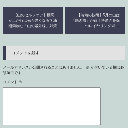
←
【山のセルフケア】標高
【装備の技術】5月の山は
が上がれば光も強くなる？油
「脱ぎ着」が命！快適さを保
断禁物な「山の紫外線」対策
つレイヤリング術
→
コメントを残す
メールアドレスが公開されることはありません。
※
が付いている欄は必
須項目です
コメント
※