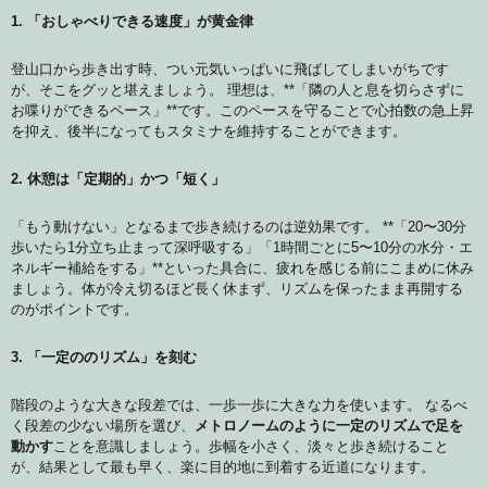
1. 「おしゃべりできる速度」が黄金律
登山口から歩き出す時、つい元気いっぱいに飛ばしてしまいがちです
が、そこをグッと堪えましょう。 理想は、**「隣の人と息を切らさずに
お喋りができるペース」**です。このペースを守ることで心拍数の急上昇
を抑え、後半になってもスタミナを維持することができます。
2. 休憩は「定期的」かつ「短く」
「もう動けない」となるまで歩き続けるのは逆効果です。 **「20〜30分
歩いたら1分立ち止まって深呼吸する」「1時間ごとに5〜10分の水分・エ
ネルギー補給をする」**といった具合に、疲れを感じる前にこまめに休み
ましょう。体が冷え切るほど長く休まず、リズムを保ったまま再開する
のがポイントです。
3. 「一定ののリズム」を刻む
階段のような大きな段差では、一歩一歩に大きな力を使います。 なるべ
く段差の少ない場所を選び、
メトロノームのように一定のリズムで足を
動かす
ことを意識しましょう。歩幅を小さく、淡々と歩き続けること
が、結果として最も早く、楽に目的地に到着する近道になります。