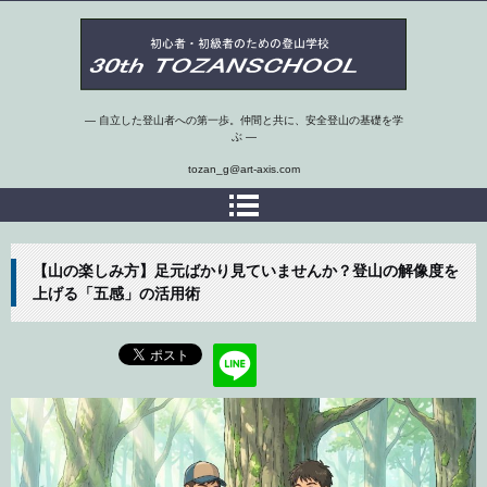
第30期埼玉県 初心者・初級者のための登山学校
― 自立した登山者への第一歩。仲間と共に、安全登山の基礎を学
ぶ ―
tozan_g@art-axis.com
【山の楽しみ方】足元ばかり見ていませんか？登山の解像度を
上げる「五感」の活用術