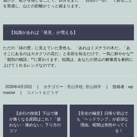
温かさ、硬さを感じることで、自分もまた**「自然の一部」**であること
を実感し、山との距離がぐっと縮まります。
【知識があれば「発見」が増える】
ただの「緑の壁」に見えていた景色も、「あれはミズナラの木だ」「あ
そこにあるのはカタクリの花だ」と名前を知るだけで、一気に鮮やかな**
「個別の物語」**に変わります。知識は、あなたの登山の解像度を劇的に
上げてくれるレンズなのです。
2026年4月15日
|
カテゴリー :
登山学校
,
登山雑学
|
投稿者 : wp
master
|
コメントをどうぞ
←
【歩行の技術】下山で膝
【安全の極意】日帰り登山で
が痛くなる原因はこれ！「疲
も「ヘッドランプ」が必須な
れない・痛めない」下り方の
理由。暗闇は突然やってく
コツ
る！
→