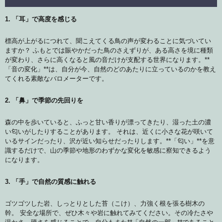
1. 「耳」で高度を感じる
標高が上がるにつれて、聞こえてくる鳥の声が変わることに気づいてい
ますか？ ふもとでは賑やかだった鳥のさえずりが、ある高さを境に種類
が変わり、さらに高くなると風の音だけが支配する世界になります。**
「音の変化」**は、自分が今、自然のどのあたりに立っているのかを教え
てくれる素敵なバロメーターです。
2. 「鼻」で季節の先回りを
森の中を歩いていると、ふっと甘い香りが漂ってきたり、湿った土の濃
い匂いがしたりすることがあります。 それは、近くに小さな花が咲いて
いるサインだったり、沢が近い知らせだったりします。**「匂い」**を意
識するだけで、山の季節や地形のわずかな変化を敏感に察知できるよう
になります。
3. 「手」で自然の質感に触れる
ゴツゴツした岩、しっとりとした苔（こけ）、力強く根を張る樹木の
幹。 安全な場所で、ぜひ木々や岩に触れてみてください。その冷たさや