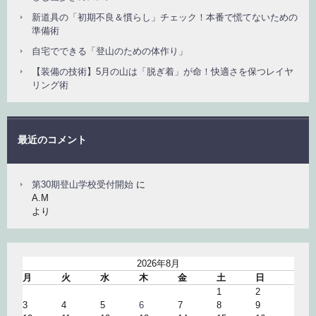
新道具の「初期不良＆慣らし」チェック！本番で慌てないための
準備術
自宅でできる「登山のための体作り」
【装備の技術】5月の山は「脱ぎ着」が命！快適さを保つレイヤ
リング術
最近のコメント
第30期登山学校受付開始
に
A.M
より
2026年8月
月
火
水
木
金
土
日
1
2
3
4
5
6
7
8
9