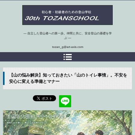
第30期埼玉県 初心者・初級者のための登山学校
― 自立した登山者への第一歩。仲間と共に、安全登山の基礎を学
ぶ ―
tozan_g@art-axis.com
【山の悩み解決】知っておきたい「山のトイレ事情」。不安を
安心に変える準備とマナー