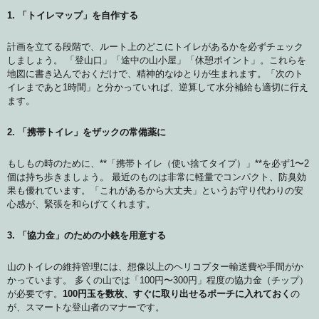
1. 「トイレマップ」を自作する
計画を立てる段階で、ルート上のどこにトイレがあるかを必ずチェック
しましょう。 「登山口」「途中の山小屋」「休憩ポイント」。これらを
地図に書き込んでおくだけで、精神的なゆとりが生まれます。「次のト
イレまであと1時間」と分かっていれば、逆算して水分補給も適切に行え
ます。
2. 「携帯トイレ」をザックの常備薬に
もしもの時のために、**「携帯トイレ（使い捨てタイプ）」**を必ず1〜2
個は持ち歩きましょう。 最近のものは非常に軽量でコンパクト、防臭効
果も優れています。「これがあるから大丈夫」というお守り代わりの安
心感が、緊張を和らげてくれます。
3. 「協力金」のための小銭を用意する
山のトイレの維持管理には、想像以上のヘリコプター輸送費や手間がか
かっています。 多くの山では「100円〜300円」程度の協力金（チップ）
が必要です。
100円玉を数枚、すぐに取り出せるポーチに入れておく
の
が、スマートな登山者のマナーです。