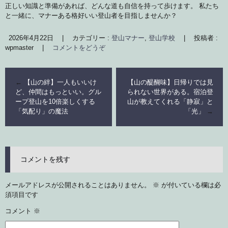
正しい知識と準備があれば、どんな道も自信を持って歩けます。 私たち
と一緒に、マナーある格好いい登山者を目指しませんか？
2026年4月22日
|
カテゴリー :
登山マナー
,
登山学校
|
投稿者 :
wpmaster
|
コメントをどうぞ
←
【山の絆】一人もいいけ
【山の醍醐味】日帰りでは見
ど、仲間はもっといい。グル
られない世界がある。宿泊登
ープ登山を10倍楽しくする
山が教えてくれる「静寂」と
「気配り」の魔法
「光」
→
コメントを残す
メールアドレスが公開されることはありません。
※
が付いている欄は必
須項目です
コメント
※