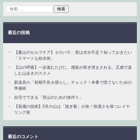
最近の投稿
【夏山のセルフケア】そのバテ、実は水分不足？知っておきたい
「スマートな給水術」
【山の呼吸】一歩進むたびに、感覚が研ぎ澄まされる。五感で楽
しむ山歩きのススメ
新道具の「初期不良＆慣らし」チェック！本番で慌てないための
準備術
自宅でできる「登山のための体作り」
【装備の技術】5月の山は「脱ぎ着」が命！快適さを保つレイヤ
リング術
最近のコメント