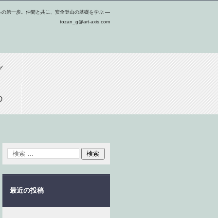
への第一歩。仲間と共に、安全登山の基礎を学ぶ ―
tozan_g@art-axis.com
グ
Q
最近の投稿