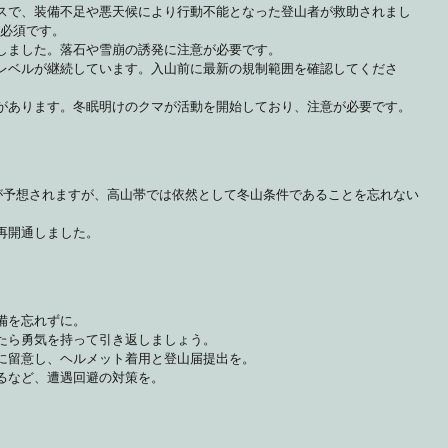
スで、装備不足や悪天候により行動不能となった登山者が救助されまし
必須です。
しました。落石や雪崩の誘発に注意が必要です。
レベルが継続しています。入山前に最新の規制範囲を確認してくださ
があります。冬眠明けのクマが活動を開始しており、注意が必要です。
が予想されますが、高山帯では依然として冬山条件であることを忘れない
再開通しました。
備を忘れずに。
たら勇気を持って引き返しましょう。
に留意し、ヘルメット着用と登山届提出を。
るなど、遭遇回避の対策を。