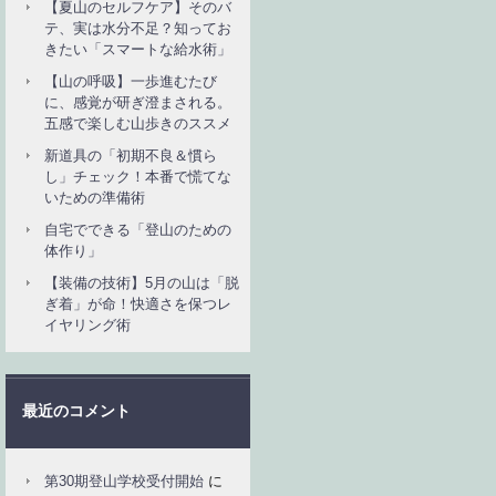
【夏山のセルフケア】そのバ
テ、実は水分不足？知ってお
きたい「スマートな給水術」
【山の呼吸】一歩進むたび
に、感覚が研ぎ澄まされる。
五感で楽しむ山歩きのススメ
新道具の「初期不良＆慣ら
し」チェック！本番で慌てな
いための準備術
自宅でできる「登山のための
体作り」
【装備の技術】5月の山は「脱
ぎ着」が命！快適さを保つレ
イヤリング術
最近のコメント
第30期登山学校受付開始
に