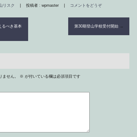
山リスク
|
投稿者 : wpmaster
|
コメントをどうぞ
えるべき基本
第30期登山学校受付開始
→
りません。
※
が付いている欄は必須項目です