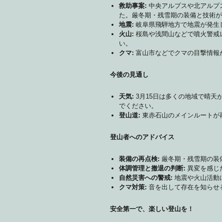
救助事案:
中央アルプスや北アルプ
た。厳冬期・残雪期の装備と技術が
地震:
岐阜県飛騨地方で地震が発生
火山:
桜島や浅間山などで噴火警戒
い。
クマ:
富山市などでクマの目撃情報
今後の見通し
天気:
3月15日は多くの地域で晴天
でください。
登山道:
東赤石山のメインルートが
登山者へのアドバイス
装備の再点検:
厳冬期・残雪期の装
体調管理と撤退の判断:
異変を感じ
自然災害への警戒:
地震や火山活動
クマ対策:
音を出して存在を知らせ
安全第一で、楽しい登山を！