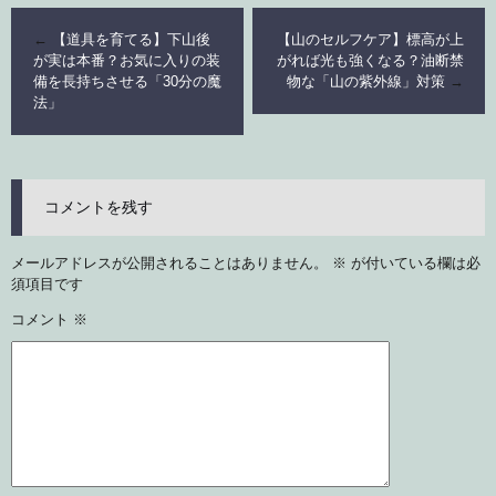
←
【道具を育てる】下山後
【山のセルフケア】標高が上
が実は本番？お気に入りの装
がれば光も強くなる？油断禁
備を長持ちさせる「30分の魔
物な「山の紫外線」対策
→
法」
コメントを残す
メールアドレスが公開されることはありません。
※
が付いている欄は必
須項目です
コメント
※