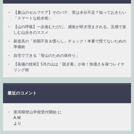
【夏山のセルフケア】そのバテ、実は水分不足？知っておきたい
「スマートな給水術」
【山の呼吸】一歩進むたびに、感覚が研ぎ澄まされる。五感で楽
しむ山歩きのススメ
新道具の「初期不良＆慣らし」チェック！本番で慌てないための
準備術
自宅でできる「登山のための体作り」
【装備の技術】5月の山は「脱ぎ着」が命！快適さを保つレイヤ
リング術
最近のコメント
第30期登山学校受付開始
に
A.M
より