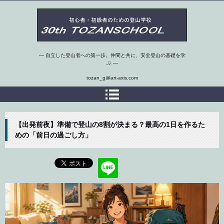
第30期埼玉県 初心者・初級者のための登山学校
― 自立した登山者への第一歩。仲間と共に、安全登山の基礎を学
ぶ ―
tozan_g@art-axis.com
【出発前夜】準備で登山の8割が決まる？最高の1日を作るた
めの「前日の過ごし方」