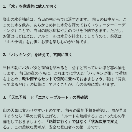
1. 「水」を意識的に飲んでおく
登山の水分補給は、当日の朝からでは遅すぎます。 前日の日中から、こ
まめに水を飲み、あらかじめ体に水分を貯めておく（ウォーターローデ
ィング）ことで、当日の脱水症状や足のつりを予防できます。ただし、
お酒はほどほどに。アルコールは水分を排出してしまうので、前夜は
「山の予習」をお供にお茶を楽しむのが正解です。
2. 「パッキング」を終えて、玄関に置く
当日の朝にバタバタと荷物を詰めると、必ずと言っていいほど忘れ物を
します。 前日の夜のうちに、これまでに学んだ「パッキング術」で荷物
をまとめ、
靴や帽子もセットで玄関に並べておきましょう
。朝は「背負
って出るだけ」の状態にしておくことが、心の余裕に繋がります。
3. 「天気予報」と「エスケープルート」の再確認
山の天気は変わりやすいものです。 前夜の最新予報を確認し、雨が早ま
りそうなら「早めに切り上げる」「ルートを短縮する」といった心の準
備をしておきましょう。
「絶対に行く」ではなく「状況次第で変え
る」
。この柔軟な思考が、安全な登山者への第一歩です。