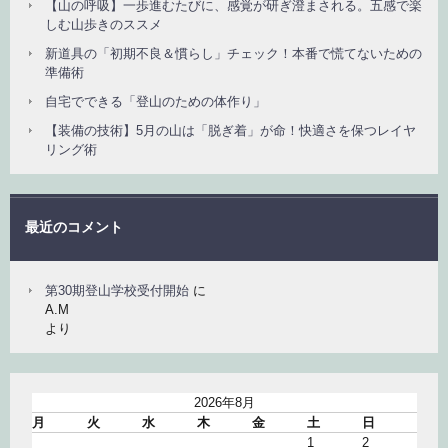
【山の呼吸】一歩進むたびに、感覚が研ぎ澄まされる。五感で楽
しむ山歩きのススメ
新道具の「初期不良＆慣らし」チェック！本番で慌てないための
準備術
自宅でできる「登山のための体作り」
【装備の技術】5月の山は「脱ぎ着」が命！快適さを保つレイヤ
リング術
最近のコメント
第30期登山学校受付開始
に
A.M
より
2026年8月
月
火
水
木
金
土
日
1
2