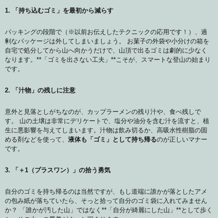
1. 「持ち込むゴミ」を最初から減らす
パッキングの段階で（※以前お伝えしたテクニックの応用です！）、過
剰なパッケージは外してしまいましょう。 お菓子の外袋や小分けの箱を
自宅で処分してから山へ向かうだけで、山頂で出るゴミは劇的に少なく
なります。**「ゴミを出さない工夫」**こそが、スマートな登山の始まり
です。
2. 「汁物」の残しに注意
意外と見落としがちなのが、カップラーメンの残り汁や、食べ残しで
す。 山の土壌は非常にデリケートで、塩分や油分を含む汁を流すと、植
生に悪影響を与えてしまいます。汁物は飲み切るか、高吸水性樹脂の固
める剤などを使って、
液体も「ゴミ」として持ち帰る
のが正しいマナー
です。
3. 「＋1（プラスワン）」の拾う勇気
自分のゴミを持ち帰るのは当然ですが、もし道端に誰かが落としたアメ
の包み紙が落ちていたら、そっと拾って自分のゴミ袋に入れてみません
か？ 「誰かが汚した山」ではなく**「自分が綺麗にした山」**として歩く