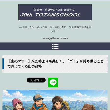
第30期埼玉県 初心者・初級者のための登山学校
― 自立した登山者への第一歩。仲間と共に、安全登山の基礎を学
ぶ ―
tozan_g@art-axis.com
【山のマナー】来た時よりも美しく。「ゴミ」を持ち帰ること
で見えてくる山の品格