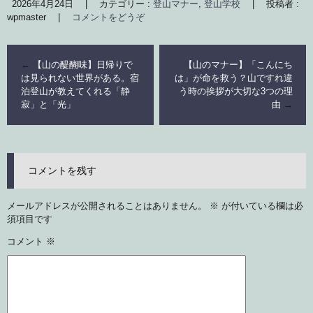
2026年4月24日
|
カテゴリー :
登山マナー
,
登山学校
|
投稿者 :
wpmaster
|
コメントをどうぞ
←
【山の醍醐味】日帰りで
【山のマナー】「こんにち
は見られない世界がある。宿
は」が命を救う？山ですれ違
泊登山が教えてくれる「静
う時の挨拶が大切な3つの理
寂」と「光」
由
→
コメントを残す
メールアドレスが公開されることはありません。
※
が付いている欄は必
須項目です
コメント
※