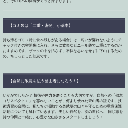
と、その山への愛着がぐっと深まります。
【ゴミ袋は「二重・密閉」が基本】
持ち帰るゴミ（特に食べ残しがある場合）は、匂いが漏れないようにチ
ャック付きの密閉袋に入れ、さらに丈夫なビニール袋で二重にするのが
おすすめです。ザックの中を汚さず、不快な思いをせずに下山するため
の、ちょっとした知恵です。
【自然に敬意を払う登山者になろう！】
いかがでしたか？ 技術や体力を磨くことも大切ですが、自然への「敬意
（リスペクト）」を忘れないことが、何より優れた登山者の証です。技
術講習の合間に、私たちが活動する奥武蔵の山々を守るための環境保護
活動についても触れていきます。美しい自然を、次の世代へ。 同じ志を
持つ仲間と一緒に、心豊かな山歩きをスタートしましょう！