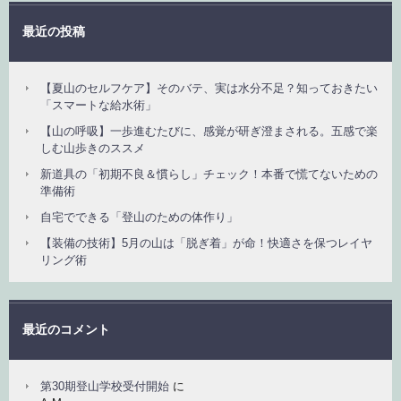
最近の投稿
【夏山のセルフケア】そのバテ、実は水分不足？知っておきたい
「スマートな給水術」
【山の呼吸】一歩進むたびに、感覚が研ぎ澄まされる。五感で楽
しむ山歩きのススメ
新道具の「初期不良＆慣らし」チェック！本番で慌てないための
準備術
自宅でできる「登山のための体作り」
【装備の技術】5月の山は「脱ぎ着」が命！快適さを保つレイヤ
リング術
最近のコメント
第30期登山学校受付開始
に